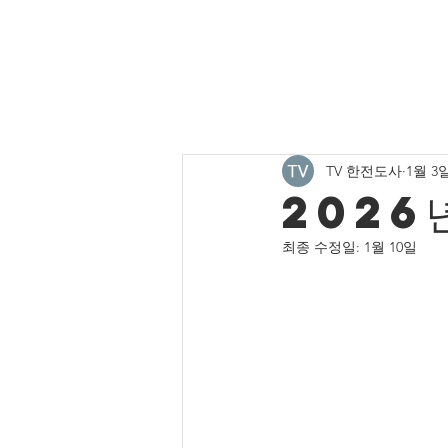
All Posts
주보게시판
유치부 
TV 한전도사
1월 3
중고등부 사진
청년부 소식
2026년
최종 수정일:
1월 10일