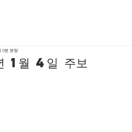
소식
유치부 사진
유초등부 소식
유초등부 사진
일
0분 분량
청년부 사진
서울중앙교회 새가족 소식
프레젠스워
 1월 4일 주보