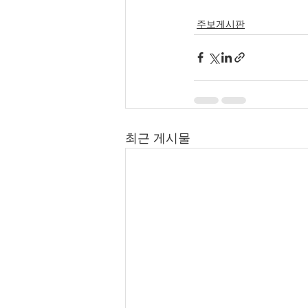
주보게시판
최근 게시물