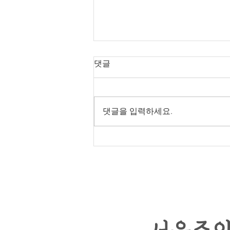
댓글
댓글을 입력하세요.
2026년 8월 2일 주보