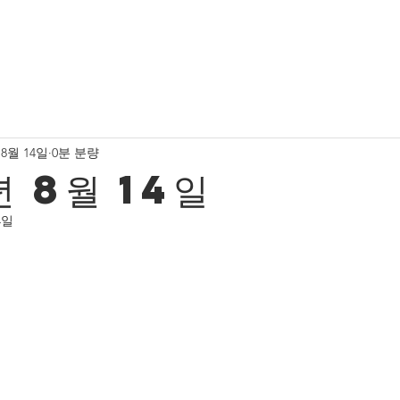
소식
유치부 사진
유초등부 소식
유초등부 사진
 8월 14일
0분 분량
청년부 사진
서울중앙교회 새가족 소식
프레젠스워
년 8월 14일
4일