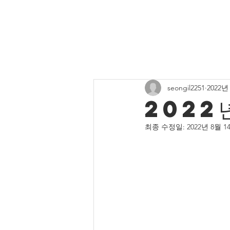
All Posts
주보게시판
유치부 
seongil2251
2022년
중고등부 사진
청년부 소식
2022
최종 수정일:
2022년 8월 1