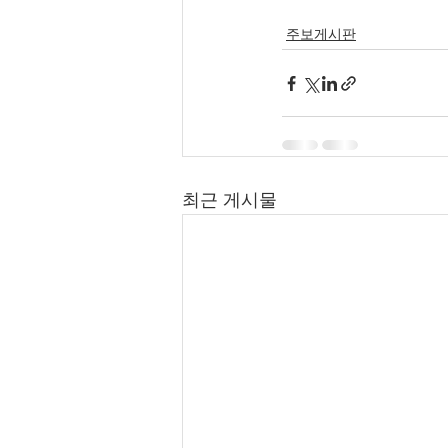
주보게시판
최근 게시물