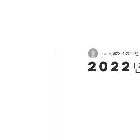
All Posts
주보게시판
유치부 
seongil2251
2022년
중고등부 사진
청년부 소식
2022년