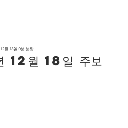
소식
유치부 사진
유초등부 소식
유초등부 사진
 12월 18일
0분 분량
청년부 사진
서울중앙교회 새가족 소식
프레젠스워
 12월 18일 주보