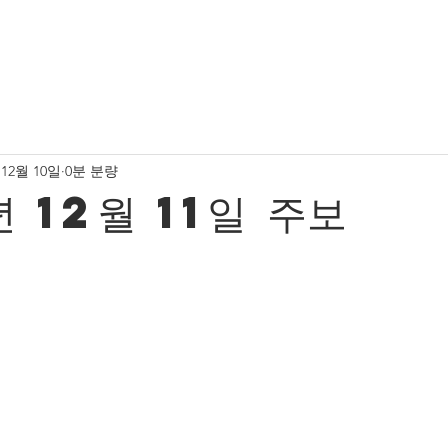
소식
유치부 사진
유초등부 소식
유초등부 사진
 12월 10일
0분 분량
청년부 사진
서울중앙교회 새가족 소식
프레젠스워
 12월 11일 주보