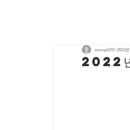
All Posts
주보게시판
유치부 
seongil2251
2022년
중고등부 사진
청년부 소식
2022년