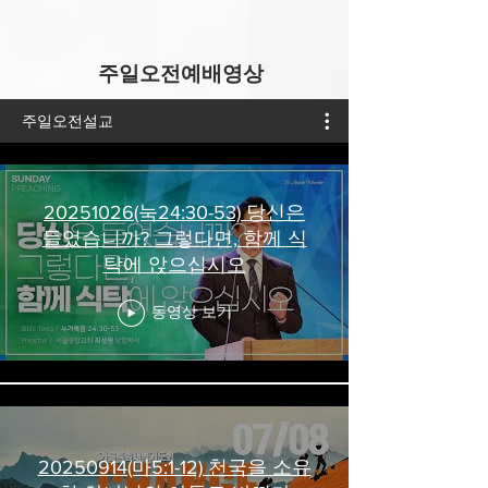
​주일오전예배영상
주일오전설교
20251026(눅24:30-53) 당신은
들었습니까? 그렇다면, 함께 식
탁에 앉으십시오
동영상 보기
20250914(마5:1-12) 천국을 소유