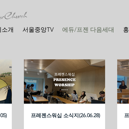
회소개
서울중앙TV
에듀/프젠 다음세대
홍
5)
프레젠스워십 소식지(26.06.28)
프